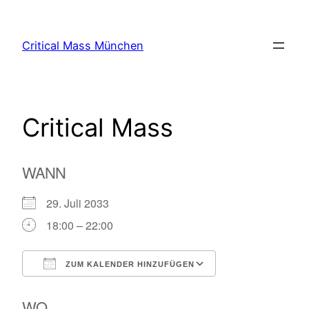
Zum
Inhalt
Critical Mass München
springen
Critical Mass
WANN
29. Juli 2033
18:00 – 22:00
ZUM KALENDER HINZUFÜGEN
ICS herunterladen
Google Kalende
WO