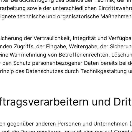
beitung sowie der unterschiedlichen Eintrittswahrsc
eeignete technische und organisatorische Maßnahme
erung der Vertraulichkeit, Integrität und Verfügba
nden Zugriffs, der Eingabe, Weitergabe, der Sicheru
e eine Wahrnehmung von Betroffenenrechten, Löschu
ir den Schutz personenbezogener Daten bereits bei 
rinzip des Datenschutzes durch Technikgestaltung u
tragsverarbeitern und Drit
en gegenüber anderen Personen und Unternehmen (Au
f auf die Daten gewähren, erfolgt dies nur auf Grundl