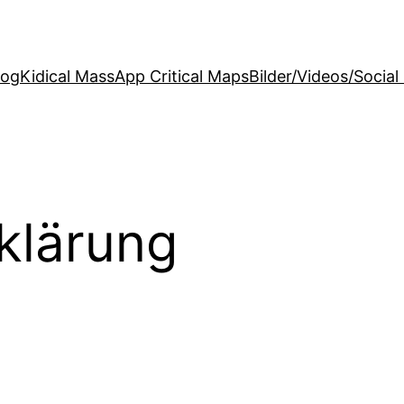
log
Kidical Mass
App Critical Maps
Bilder/Videos/Social
klärung