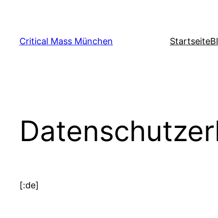
Zum
Inhalt
springen
Critical Mass München
Startseite
B
Datenschutzer
[:de]