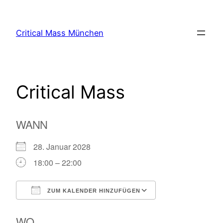
Zum
Inhalt
Critical Mass München
springen
Critical Mass
WANN
28. Januar 2028
18:00 – 22:00
ZUM KALENDER HINZUFÜGEN
ICS herunterladen
Google Kalende
WO