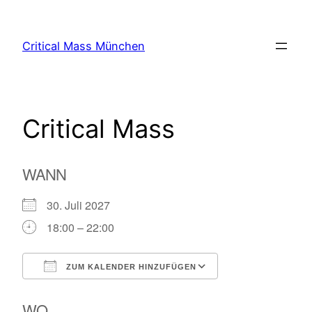
Zum
Inhalt
Critical Mass München
springen
Critical Mass
WANN
30. Juli 2027
18:00 – 22:00
ZUM KALENDER HINZUFÜGEN
ICS herunterladen
Google Kalende
WO