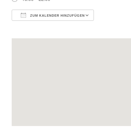
ZUM KALENDER HINZUFÜGEN
ICS herunterladen
Google Kalend