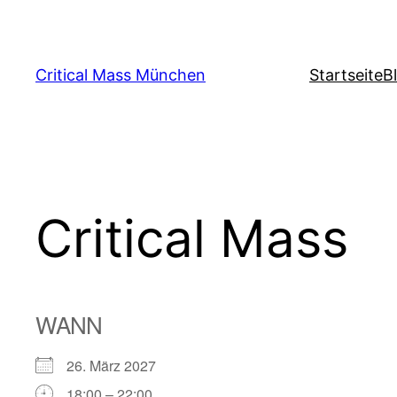
Zum
Inhalt
springen
Critical Mass München
Startseite
B
Critical Mass
WANN
26. März 2027
18:00 – 22:00