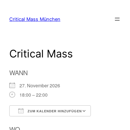
Zum
Inhalt
Critical Mass München
springen
Critical Mass
WANN
27. November 2026
18:00 – 22:00
ZUM KALENDER HINZUFÜGEN
ICS herunterladen
Google Kalende
WO