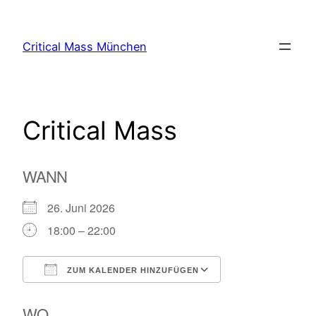
Zum
Inhalt
Critical Mass München
springen
Critical Mass
WANN
26. Juni 2026
18:00 – 22:00
ZUM KALENDER HINZUFÜGEN
ICS herunterladen
Google Kalende
WO