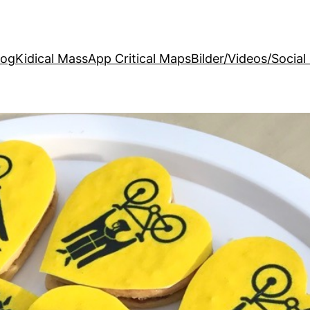
log
Kidical Mass
App Critical Maps
Bilder/Videos/Social