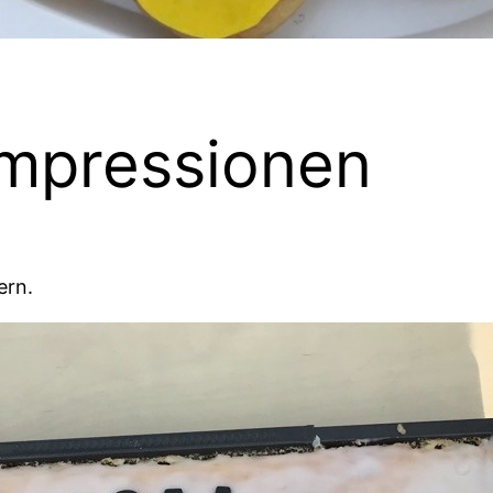
mpressionen
ern.